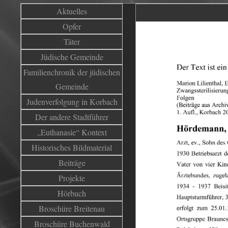
Aktuelles
Opfer
Täter
Jüdische Gemeinde
Familienchronik der jüdischen
Gemeinde
Judenverfolgung in Korbach
Der andere Stadtführer
„Euthanasie“ Kontext
Historisches Bildmaterial
Beiträge
Projekte
Hörbuch
Broschüre Breitenau
Broschüre Buchenwald