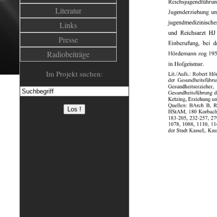
Literatur
Links
Presse
Radiobeiträge
Im Projekt suchen: